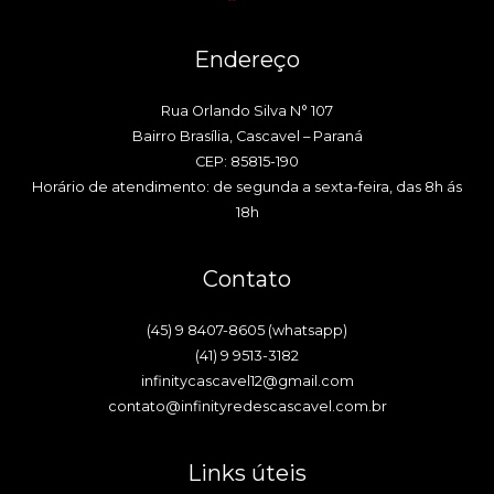
Endereço
Rua Orlando Silva N° 107
Bairro Brasília, Cascavel – Paraná
CEP: 85815-190
Horário de atendimento: de segunda a sexta-feira, das 8h ás
18h
Contato
(45) 9 8407-8605 (whatsapp)
(41) 9 9513-3182
infinitycascavel12@gmail.com
contato@infinityredescascavel.com.br
Links úteis