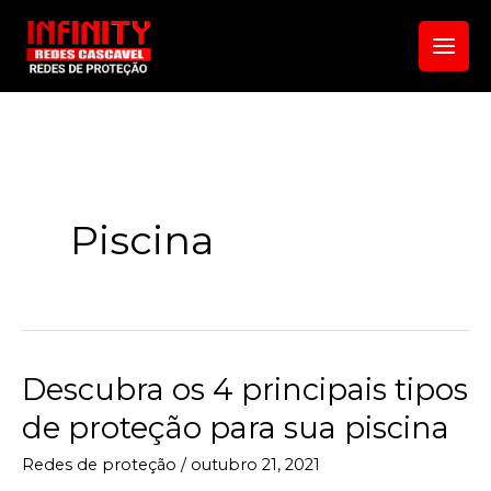
Ir
para
o
conteúdo
Piscina
Descubra os 4 principais tipos
Descubra
os
de proteção para sua piscina
4
Redes de proteção
/
outubro 21, 2021
principais