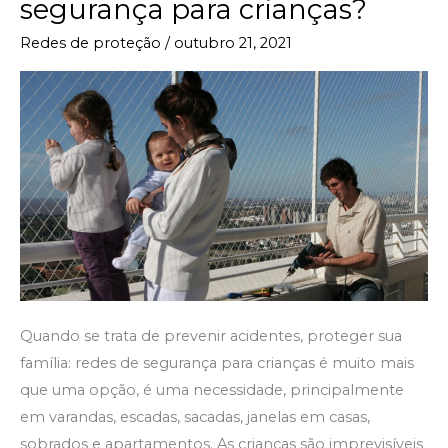
segurança para crianças?
ter
Redes de proteção
/
outubro 21, 2021
redes
de
segurança
para
crianças?
Quando se trata de prevenir acidentes, proteger sua
família: redes de segurança para crianças é muito mais
que uma opção, é uma necessidade, principalmente
em varandas, escadas, sacadas, janelas em casas,
sobrados e apartamentos. As crianças são imprevisíveis