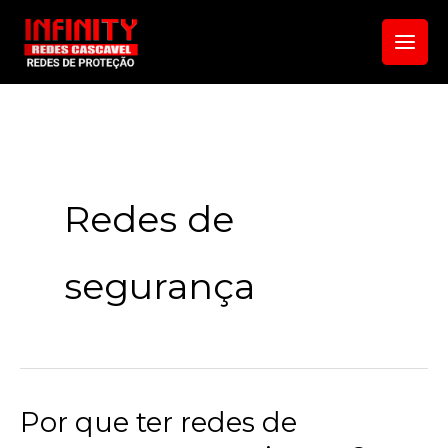
Ir
para
o
conteúdo
Redes de
segurança
Por que ter redes de
Por
que