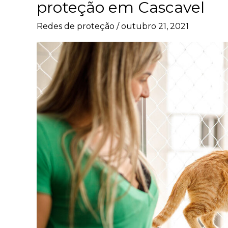
proteção em Cascavel
você
Redes de proteção
/
outubro 21, 2021
precisa
saber
sobre
redes
de
proteção
em
Cascavel