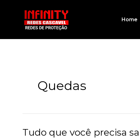
Ir
para
Home
o
conteúdo
Quedas
Tudo que você precisa sa
Tudo
que