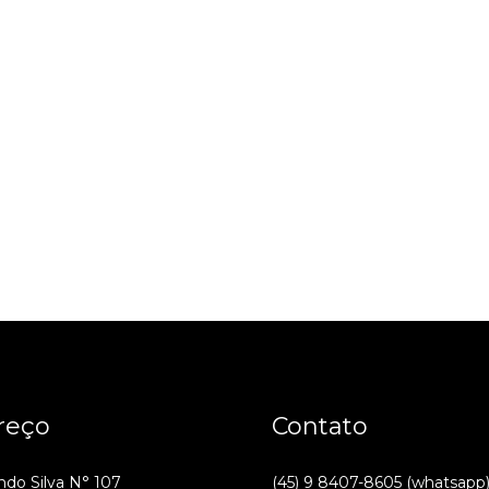
reço
Contato
ndo Silva N° 107
(45) 9 8407-8605 (whatsapp