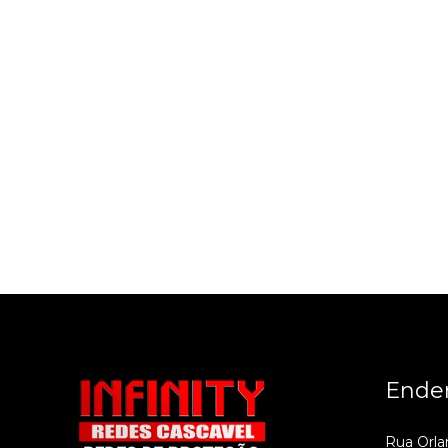
Ende
Rua Orla